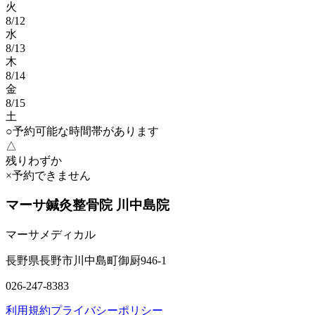
火
8/12
水
8/13
木
8/14
金
8/15
土
○
予約可能な時間帯があります
△
残りわずか
×
予約できません
マーサ鍼灸整骨院 川中島院
マーサメディカル
長野県長野市川中島町御厨946-1
026-247-8383
利用規約
プライバシーポリシー